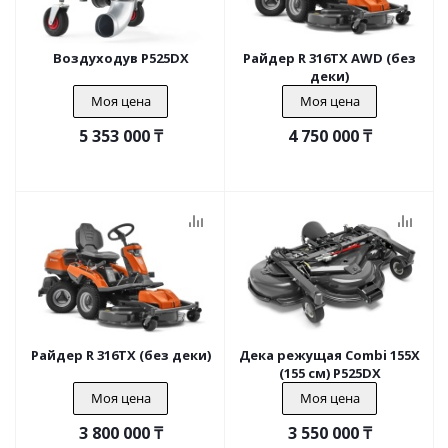
Воздуходув P525DX
Райдер R 316TX AWD (без
деки)
Моя цена
Моя цена
5 353 000
₸
4 750 000
₸
Райдер R 316TX (без деки)
Дека режущая Combi 155X
(155 см) P525DX
Моя цена
Моя цена
3 800 000
₸
3 550 000
₸