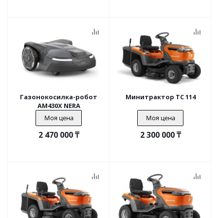
Газонокосилка-робот
Минитрактор TC 114
AM430X NERA
Моя цена
Моя цена
2 470 000
₸
2 300 000
₸