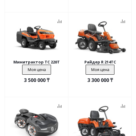
Минитрактор TC 220T
Райдер R 214TC
Моя цена
Моя цена
3 500 000
₸
3 300 000
₸