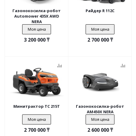
Газонокосилка-робот
Райдер R 112C
Automower 435X AWD
NERA
Моя цена
Моя цена
3 200 000
₸
2 700 000
₸
Минитрактор TC 215T
Газонокосилка-робот
AM450X NERA
Моя цена
Моя цена
2 700 000
₸
2 600 000
₸