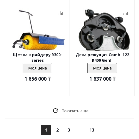
Щетка к райдеру R300-
Дека режущая Combi 122
series
R400 GenII
Моя цена
Моя цена
1 656 000
₸
1 637 000
₸
Показать еще
1
2
3
13