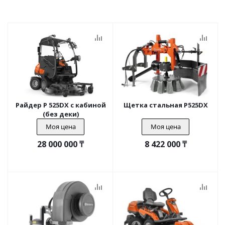
Райдер P 525DX c кабиной
Щетка стальная P525DX
(без деки)
Моя цена
Моя цена
28 000 000
₸
8 422 000
₸