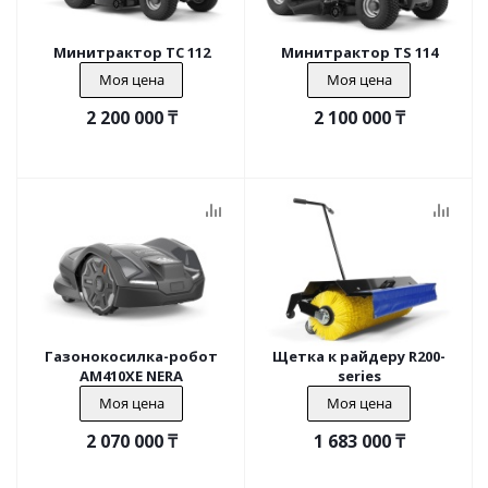
Минитрактор TC 112
Минитрактор TS 114
Моя цена
Моя цена
2 200 000
₸
2 100 000
₸
Газонокосилка-робот
Щетка к райдеру R200-
AM410XE NERA
series
Моя цена
Моя цена
2 070 000
₸
1 683 000
₸