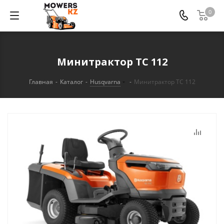
0
Минитрактор TC 112
Главная
-
Каталог
-
Husqvarna
-
Минитрактор TC 112