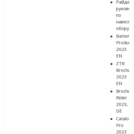
Райдер:
руковод
по
навесно
оборуд
Battery
Product
2023
EN
ZTR
Brochur
2023
EN
Brochur
Rider
2023,
DE
Catalog
Pro
2023