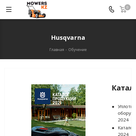
0
Husqvarna
Главная
-
Обучение
Катал
Уплотн
оборуд
2024
Каталог
2024