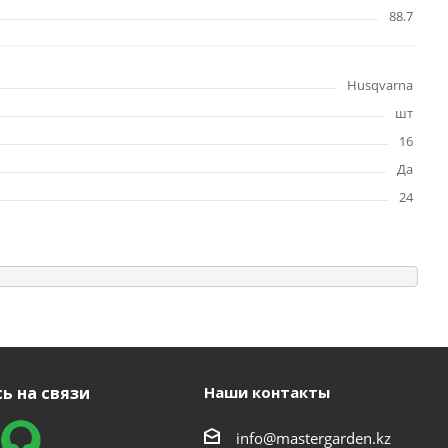
88.7
Husqvarna
шт
16
Да
24
ь на связи
Наши контакты
info@mastergarden.kz