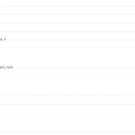
, л
акс, мм