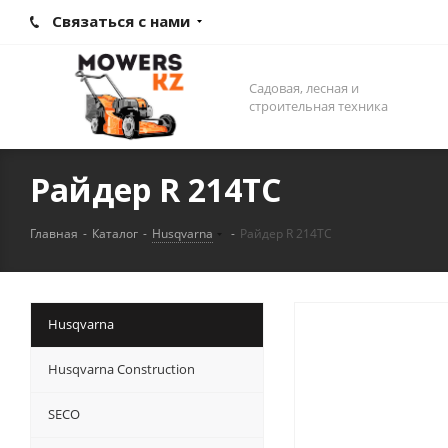
Связаться с нами
Садовая, лесная и
строительная техника
Райдер R 214TC
Главная
-
Каталог
-
Husqvarna
-
Райдер R 214TC
Husqvarna
Husqvarna Construction
SECO