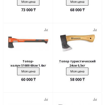
Моя цена
Моя цена
73 000
₸
68 000
₸
Топор-
Топор туристический
колун S1600 60см 1.6кг
24см 0,5кг
Моя цена
Моя цена
60 000
₸
58 000
₸