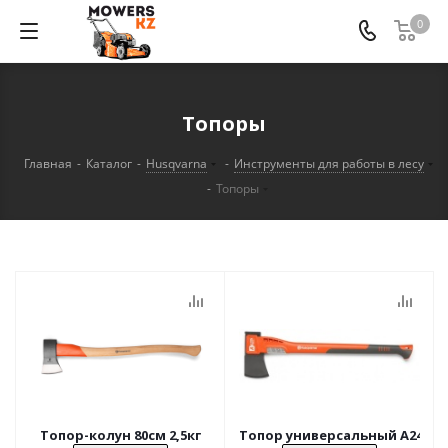
0
Топоры
Главная
-
Каталог
-
Husqvarna
-
Инструменты для работы в лесу
-
Топоры
Топор-колун 80см 2,5кг
Топор универсальный A2400 70