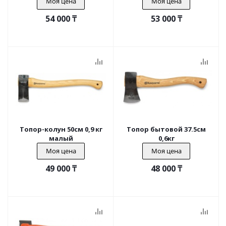
Моя цена
Моя цена
54 000
₸
53 000
₸
Топор-колун 50см 0,9 кг
Топор бытовой 37.5см
малый
0,6кг
Моя цена
Моя цена
49 000
₸
48 000
₸