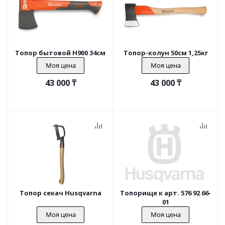
Топор бытовой H900 34см 0.9кг
Топор-колун 50см 1,25кг
Моя цена
Моя цена
43 000
₸
43 000
₸
Топор секач Husqvarna
Топорище к арт. 576 92 66-
01
Моя цена
Моя цена