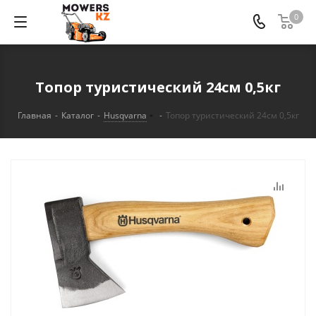
0
Топор туристический 24см 0,5кг
Главная
-
Каталог
-
Husqvarna
-
Топор туристический 24см 0,5кг