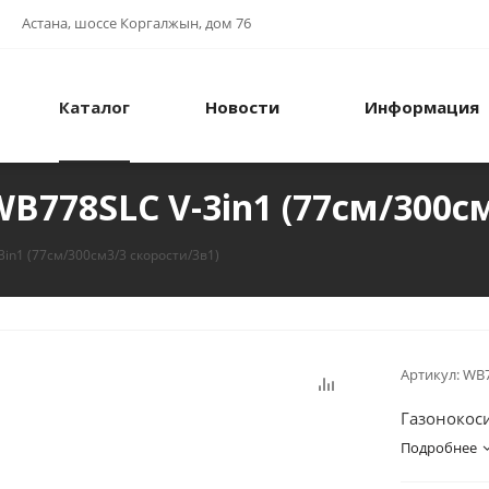
Астана, шоссе Коргалжын, дом 76
Каталог
Новости
Информация
B778SLC V-3in1 (77см/300см
in1 (77см/300см3/3 скорости/3в1)
Артикул:
WB7
Газонокос
Подробнее