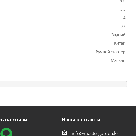
300
5.5
4
77
Задний
Китай
Ручной стартер
Мягкий
ь на связи
Наши контакты
info@mastergarden.kz