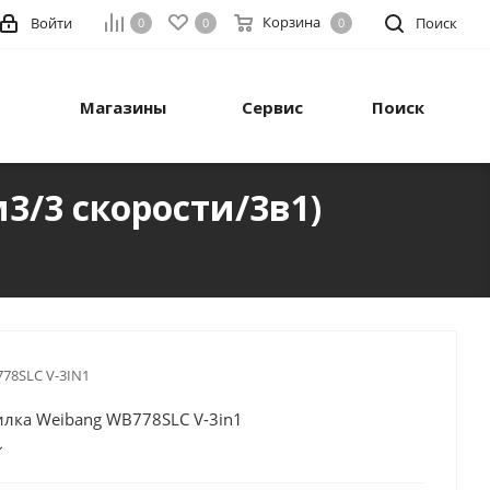
Корзина
Войти
Поиск
0
0
0
Магазины
Сервис
Поиск
3/3 скорости/3в1)
78SLC V-3IN1
илка Weibang WB778SLC V-3in1