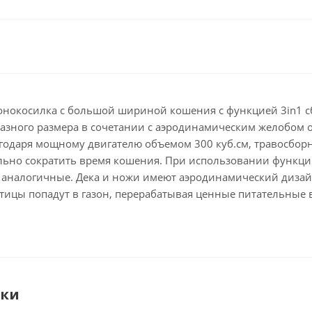
зонокосилка с большой шириной кошения с функцией 3in1 с
азного размера в сочетании с аэродинамическим желобом 
годаря мощному двигателю объемом 300 куб.см, травосборн
льно сократить время кошения. При использовании функци
 аналогичные. Дека и ножи имеют аэродинамический дизайн,
тицы попадут в газон, перерабатывая ценные питательные в
ики