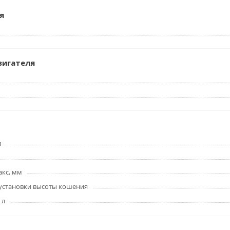
я
вигателя
и
акс, мм
установки высоты кошения
 л