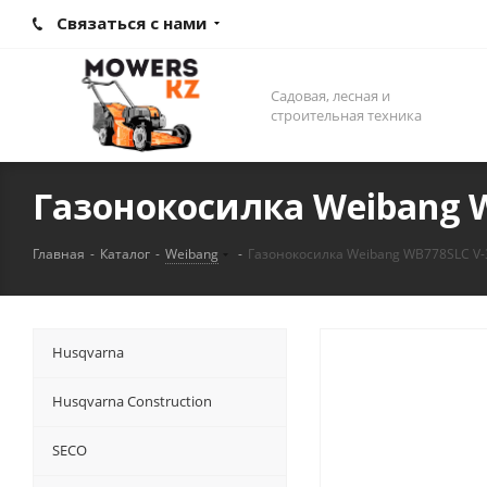
Связаться с нами
Садовая, лесная и
строительная техника
Газонокосилка Weibang W
Главная
-
Каталог
-
Weibang
-
Газонокосилка Weibang WB778SLC V-3
Husqvarna
Husqvarna Construction
SECO