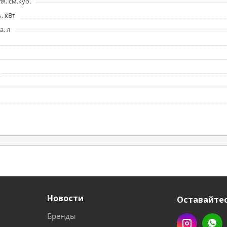
я, см.куб.
, кВт
, л
Новости
Оставайтес
Бренды