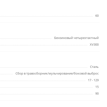
60
Бензиновый четырехтактный
XV300
Сталь
Сбор в травосборник/мульчирование/боковой выброс
17 - 129
15
90