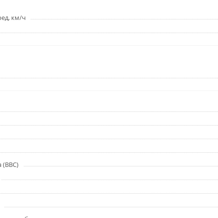
ед, км/ч
 (BBC)