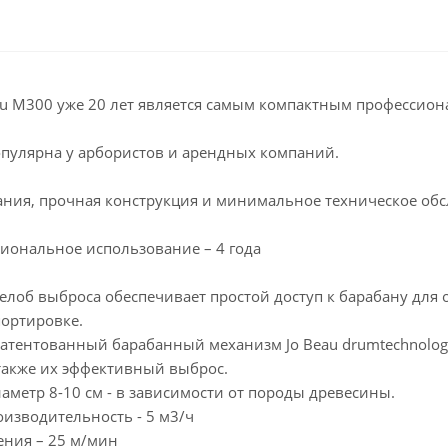
au M300 уже 20 лет является самым компактным профессион
пулярна у арбористов и арендных компаний.
ания, прочная конструкция и минимальное техническое о
сиональное использование – 4 года
лоб выброса обеспечивает простой доступ к барабану для 
портировке.
атентованный барабанный механизм Jo Beau drumtechnolog
 также их эффективный выброс.
метр 8-10 см - в зависимости от породы древесины.
изводительность - 5 м3/ч
ения – 25 м/мин