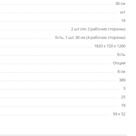
30 см
шт
16
2 шт (по 2 рабочие стороны)
Есть, 1 шт, 30 см (4 рабочих стороны)
1820 x 720 x 1260
Есть
Опция
8 см
389
5
25
79
59 x 52