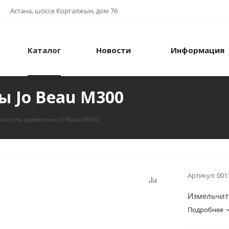
Астана, шоссе Коргалжын, дом 76
Каталог
Новости
Информация
 Jo Beau M300
читель древесины Jo Beau M300
Артикул:
001
Измельчит
Подробнее