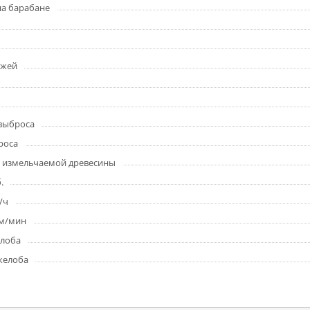
а барабане
ожей
выброса
роса
 измельчаемой древесины
.
/ч
 м/мин
елоба
желоба