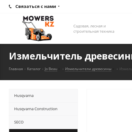
Связаться с нами
Садовая, лесная и
строительная техника
Измельчитель древесины
Главная
-
Каталог
-
Jo Beau
-
Измельчители древесины
-
Измель
Husqvarna
Husqvarna Construction
SECO