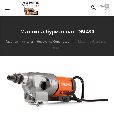
0
Машина бурильная DM430
Главная
-
Каталог
-
Husqvarna Construction
-
Машина бурильная
DM430