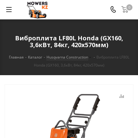
0
Виброплита LF80L Honda (GX160,
3,6кВт, 84кг, 420х570мм)
Главная
-
Каталог
-
Husqvarna Construction
-
Виброплита LF80L
Honda (GX160, 3,6кВт, 84кг, 420х570мм)