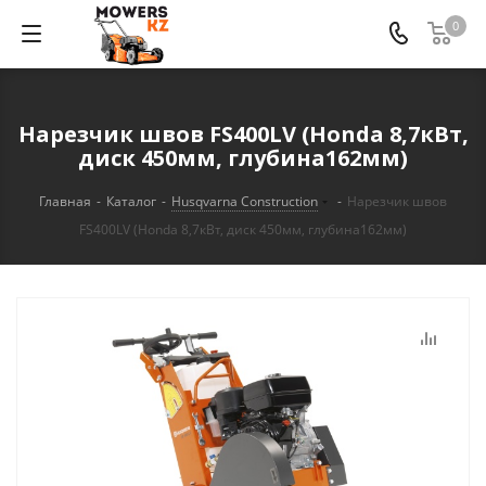
0
Нарезчик швов FS400LV (Honda 8,7кВт,
диск 450мм, глубина162мм)
Главная
-
Каталог
-
Husqvarna Construction
-
Нарезчик швов
FS400LV (Honda 8,7кВт, диск 450мм, глубина162мм)