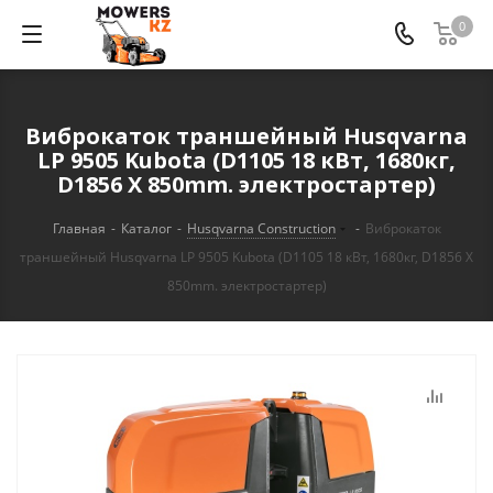
0
Виброкаток траншейный Husqvarna
LP 9505 Kubota (D1105 18 кВт, 1680кг,
D1856 X 850mm. электростартер)
Главная
-
Каталог
-
Husqvarna Construction
-
Виброкаток
траншейный Husqvarna LP 9505 Kubota (D1105 18 кВт, 1680кг, D1856 X
850mm. электростартер)