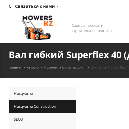
Связаться с нами
Садовая, лесная и
строительная техника
Вал гибкий Superflex 40 
Главная
-
Каталог
-
Husqvarna Construction
-
Вал гибкий Superflex 
Husqvarna
Husqvarna Construction
SECO