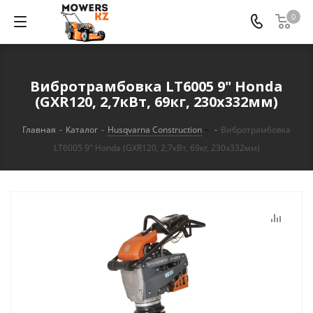
0
Вибротрамбовка LT6005 9" Honda
(GXR120, 2,7кВт, 69кг, 230х332мм)
Главная
-
Каталог
-
Husqvarna Construction
-
Вибротрамбовка
LT6005 9" Honda (GXR120, 2,7кВт, 69кг, 230х332мм)