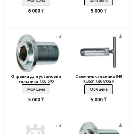
Моя цена
Моя цена
6 000
₸
5 000
₸
Оправка для установки
Съемник сальника 340
сальника 268, 272
346XP 365 372XP
Моя цена
Моя цена
5 000
₸
5 000
₸