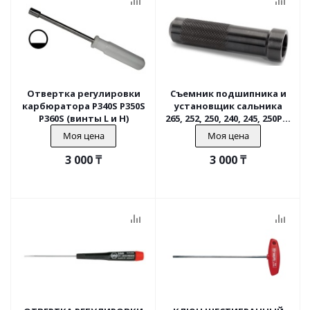
Отвертка регулировки
Съемник подшипника и
карбюратора Р340S P350S
установщик сальника
P360S (винты L и H)
265, 252, 250, 240, 245, 250PS,
225, 226R, 143R-II, 555R
Моя цена
Моя цена
3 000
₸
3 000
₸