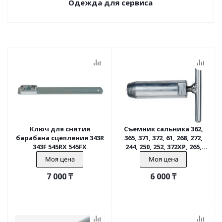
Одежда для сервиса
Ключ для снятия
Съемник сальника 362,
барабана сцепления 343R
365, 371, 372, 61, 268, 272,
343F 545RX 545FX
244, 250, 252, 372XP, 265,
250PS
Моя цена
Моя цена
7 000
₸
6 000
₸