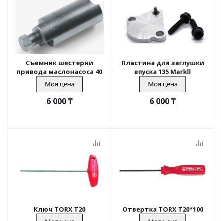
Съемник шестерни
Пластина для заглушки
привода маслонасоса 40
впуска 135 Markll
Моя цена
Моя цена
6 000
₸
6 000
₸
Ключ TORX T20
Отвертка TORX T20*100