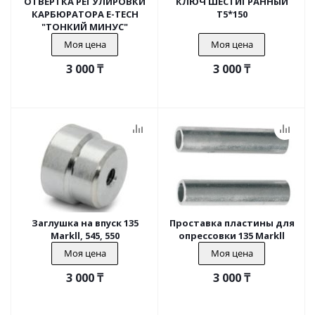
ОТВЕРТКА РЕГУЛИРОВКИ
КЛЮЧ ШЕСТИГРАННЫЙ
КАРБЮРАТОРА E-TECH
T5*150
"ТОНКИЙ МИНУС"
Моя цена
Моя цена
3 000
₸
3 000
₸
Заглушка на впуск 135
Проставка пластины для
Markll, 545, 550
опрессовки 135 Markll
Моя цена
Моя цена
3 000
₸
3 000
₸