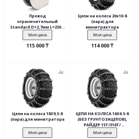
Провод
Цепи на колеса 20х10-8
ограничительный
(пара) для
Standard D=2,7мм L=250м
минитрактора
Black УФ-устойчивый
Моя цена
Моя цена
115 000
₸
114 000
₸
Цепи на колеса 18X9,5-8
ЦЕПИ НА КОЛЕСА 16Х6.5-8
(пара) для минитратора
(БЕЗ ГРУНТОЗАЦЕПОВ),
РАЙДЕР 15Т/316T/
СНЕГООТБРАСЫВАТЕЛИЛИ
Моя цена
Моя цена
ST276EP/ST268EP/S