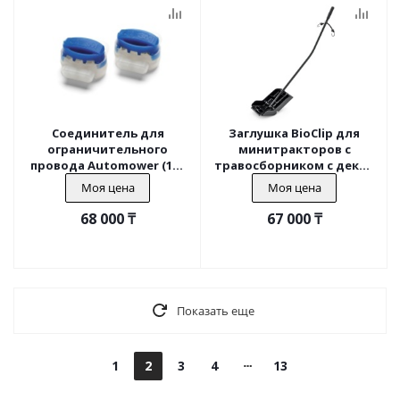
Соединитель для
Заглушка BioClip для
ограничительного
минитракторов с
провода Automower (100
травосборником с декой
шт)
97 и 107 см после 2012г
Моя цена
Моя цена
68 000
₸
67 000
₸
Показать еще
1
2
3
4
13