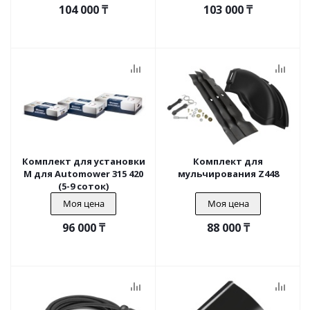
104 000
₸
103 000
₸
Комплект для установки
Комплект для
M для Automower 315 420
мульчирования Z448
(5-9 соток)
Моя цена
Моя цена
96 000
₸
88 000
₸