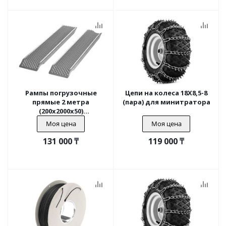
Рампы погрузочные
Цепи на колеса 18X8,5-8
прямые 2 метра
(пара) для минитратора
(200x2000x50)
(максимальная нагрузка
Моя цена
Моя цена
450 кг)
131 000
₸
119 000
₸