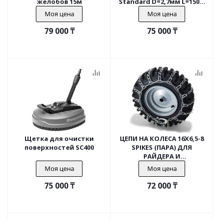
желобов 15м
Standard D=2,7мм L=150м
Black УФ-устойчивый
Моя цена
Моя цена
79 000
₸
75 000
₸
Щетка для очистки
ЦЕПИ НА КОЛЕСА 16X6,5-8
поверхностей SC400
SPIKES (ПАРА) ДЛЯ
РАЙДЕРА И
СНЕГООТБРАСЫВАТЕЛЯ
Моя цена
Моя цена
75 000
₸
72 000
₸