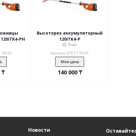
ножницы
Высоторез аккумуляторный
120iTK4-PH
120iTK4-P
0 шт.
1 59-03
Артикул: 970 51 59-01
а
Моя цена
₸
140 000
₸
Новости
Оставайтес