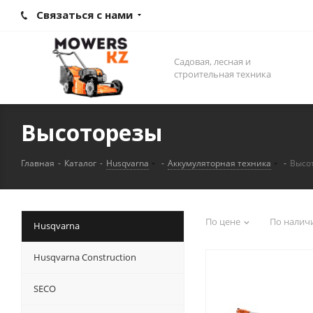
Связаться с нами
Садовая, лесная и
строительная техника
Высоторезы
Главная
-
Каталог
-
Husqvarna
-
Аккумуляторная техника
-
Высо
По цене
По налич
Husqvarna
Husqvarna Construction
SECO