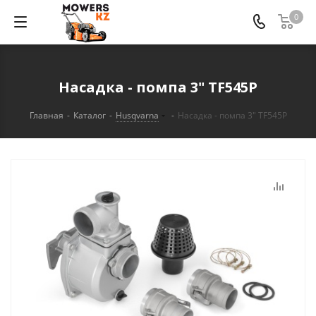
0
Насадка - помпа 3" TF545P
Главная
-
Каталог
-
Husqvarna
-
Насадка - помпа 3" TF545P