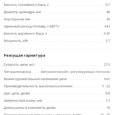
Емкость топливного бака, л
0.7
Диаметр цилиндра, мм
48
Ход поршня, мм
39
Удельный расход топлива, г/кВт*ч
442
Емкость масляного бака, л
0.35
Мощность, кВт
3,7
Режущая гарнитура
Скорость цепи, м/с
27,5
Тип маслонасоса
Автоматический с регулируемым потоком
Безинструментальное натяжение цепи
Нет
Производительность маслонасоса мл/мин
5 - 22
Шаг цепи, дюйм
3/8
Ширина паза шины, мм
1.5
Длина шины в комплекте, дюйм
18
Рекомендованная длина шины, мин‐макс, дюйм
15 - 28