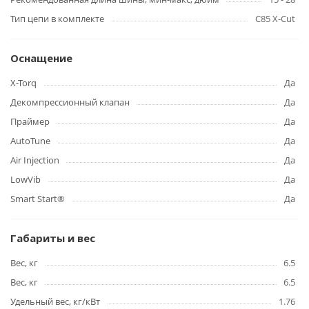
Тип цепи в комплекте
C85 X-Cut
Оснащение
X-Torq
Да
Декомпрессионный клапан
Да
Праймер
Да
AutoTune
Да
Air Injection
Да
LowVib
Да
Smart Start®
Да
Габариты и вес
Вес, кг
6.5
Вес, кг
6.5
Удельный вес, кг/кВт
1.76