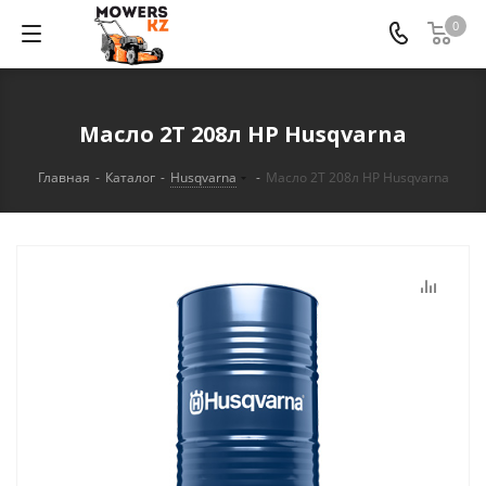
0
Масло 2Т 208л HP Husqvarna
Главная
-
Каталог
-
Husqvarna
-
Масло 2Т 208л HP Husqvarna