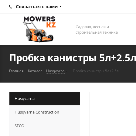
Связаться с нами
Садовая, лесная и
строительная техника
Пробка канистры 5л+2.5
Главная
-
Каталог
-
Husqvarna
-
Пробка канистры 5л+2.5л
Husqvarna
Husqvarna Construction
SECO