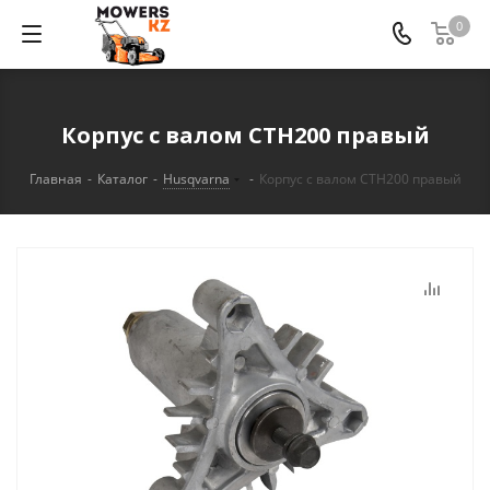
0
Корпус с валом CTH200 правый
Главная
-
Каталог
-
Husqvarna
-
Корпус с валом CTH200 правый