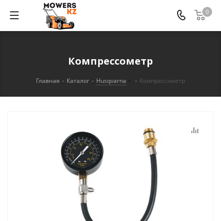
0
Компрессометр
Главная
-
Каталог
-
Husqvarna
-
Компрессометр