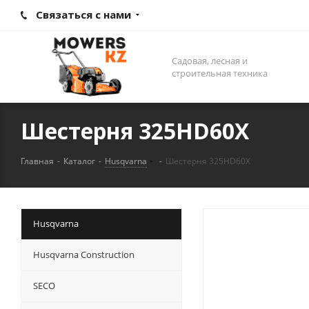
Связаться с нами
Садовая, лесная и
строительная техника
Шестерня 325HD60X
Главная
-
Каталог
-
Husqvarna
-
Шестерня 325HD60X
Husqvarna
Husqvarna Construction
SECO