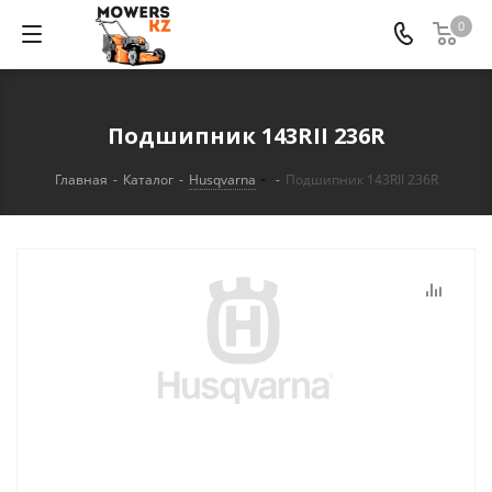
0
Подшипник 143RII 236R
Главная
-
Каталог
-
Husqvarna
-
Подшипник 143RII 236R