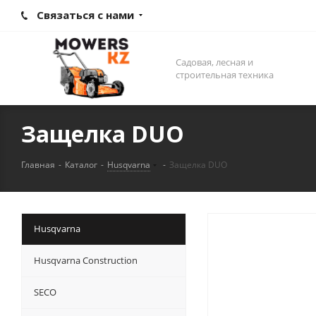
Связаться с нами
Садовая, лесная и
строительная техника
Защелка DUO
Главная
-
Каталог
-
Husqvarna
-
Защелка DUO
Husqvarna
Husqvarna Construction
SECO