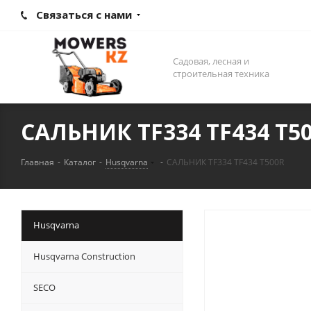
Связаться с нами
Садовая, лесная и
строительная техника
САЛЬНИК TF334 TF434 Т5
Главная
-
Каталог
-
Husqvarna
-
САЛЬНИК TF334 TF434 Т500R
Husqvarna
Husqvarna Construction
SECO