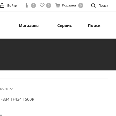
Корзина
Войти
Поиск
0
0
0
Магазины
Сервис
Поиск
 65 30-72
F334 TF434 Т500R