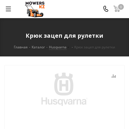
0
Крюк зацеп для рулетки
Главная
-
Каталог
-
Husqvarna
-
Крюк зацеп для рулетки