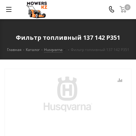
0
Фильтр топливный 137 142 P351
Главная
-
Каталог
-
Husqvarna
-
Фильтр топливный 137 142 P351