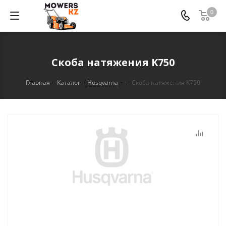
0
Скоба натяжения K750
Главная
-
Каталог
-
Husqvarna
-
Скоба натяжения K750