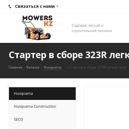
Связаться с нами
Садовая, лесная и
строительная техника
Стартер в сборе 323R лег
Главная
-
Каталог
-
Husqvarna
-
Стартер в сборе 323R легкий пуск
Husqvarna
Husqvarna Construction
SECO