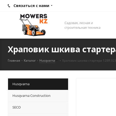
Связаться с нами
Садовая, лесная и
строительная техника
Храповик шкива стартера
Главная
-
Каталог
-
Husqvarna
-
Храповик шкива стартера 128R 323
Husqvarna
Husqvarna Construction
SECO