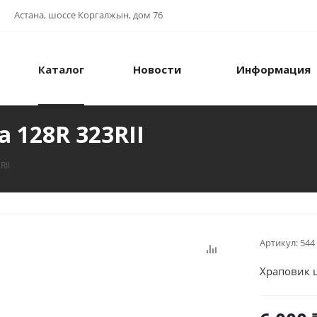
Астана, шоссе Коргалжын, дом 76
Каталог
Новости
Информация
 128R 323RII
RII
Артикул:
544
Храповик ш