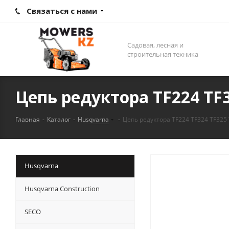
Связаться с нами
Садовая, лесная и
строительная техника
Цепь редуктора TF224 TF3
Главная
-
Каталог
-
Husqvarna
-
Цепь редуктора TF224 TF324 TF325
Husqvarna
Husqvarna Construction
SECO