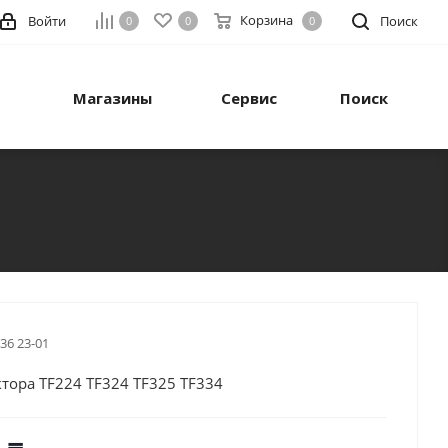
Корзина
Войти
Поиск
0
0
0
Магазины
Сервис
Поиск
 36 23-01
тора TF224 TF324 TF325 TF334