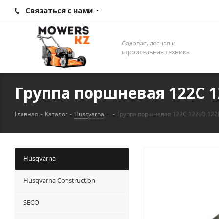
Связаться с нами
Садовая, лесная и
строительная техника
Группа поршневая 122C 1
Главная
-
Каталог
-
Husqvarna
-
Группа поршневая 122C 122LD 122
Husqvarna
Husqvarna Construction
SECO