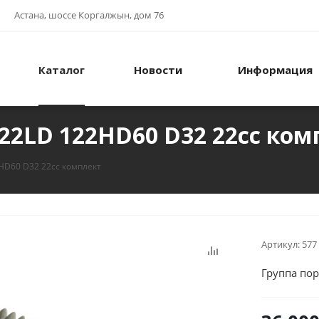
Астана, шоссе Коргалжын, дом 76
Каталог
Новости
Информация
22LD 122HD60 D32 22cc ком
HD60 D32 22cc комплект
Артикул:
577
Группа по