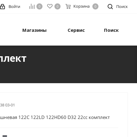
Корзина
Войти
Поиск
0
0
0
Магазины
Сервис
Поиск
плект
 38 03-01
ршневая 122C 122LD 122HD60 D32 22cc комплект