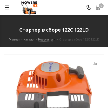
0
Стартер в сборе 122C 122LD
Главная
-
Каталог
-
Husqvarna
-
Стартер в сборе 122C 122LD