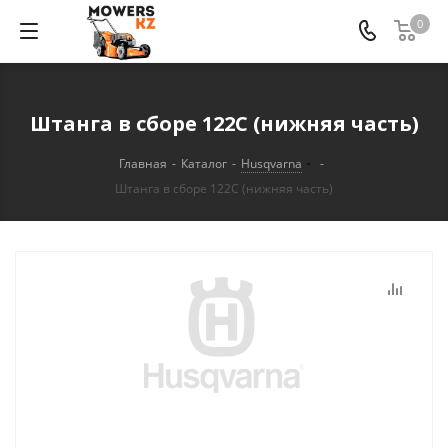
0
Штанга в сборе 122С (нижняя часть)
Главная
-
Каталог
-
Husqvarna
-
Штанга в сборе 122С (нижняя часть)