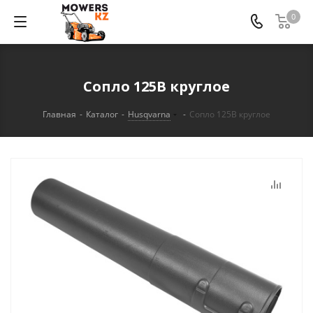
0
Сопло 125B круглое
Главная
-
Каталог
-
Husqvarna
-
Сопло 125B круглое