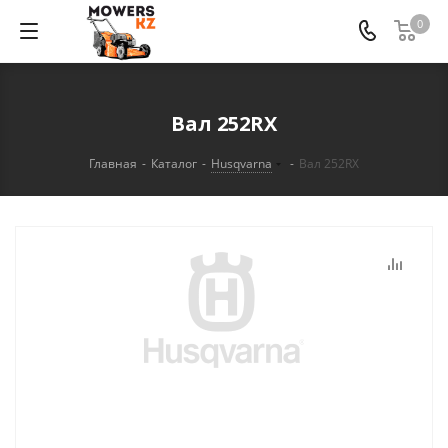
0
Вал 252RX
Главная
-
Каталог
-
Husqvarna
-
Вал 252RX