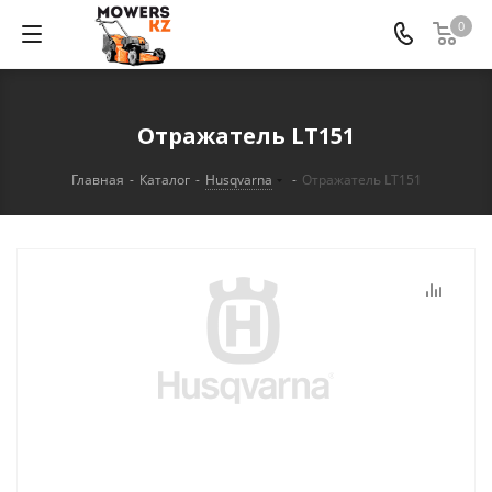
0
Отражатель LT151
Главная
-
Каталог
-
Husqvarna
-
Отражатель LT151