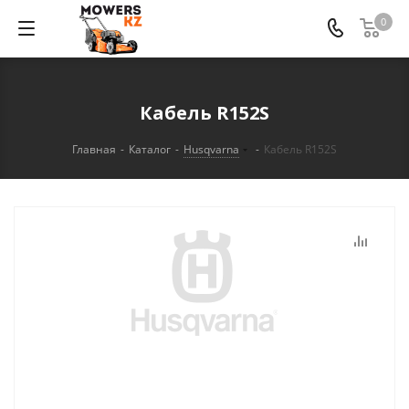
0
Кабель R152S
Главная
-
Каталог
-
Husqvarna
-
Кабель R152S