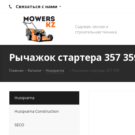
Связаться с нами
Садовая, лесная и
строительная техника
Рычажок стартера 357 35
Главная
-
Каталог
-
Husqvarna
-
Рычажок стартера 357 359
Husqvarna
Husqvarna Construction
SECO