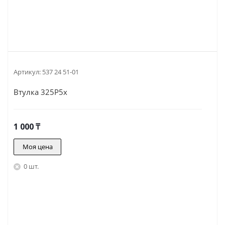
Артикул:
537 24 51-01
Втулка 325P5x
1 000
₸
Моя цена
0 шт.