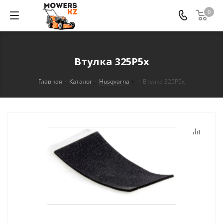
0
Втулка 325P5x
Главная
-
Каталог
-
Husqvarna
-
Втулка 325P5x