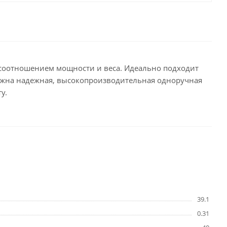
м соотношением мощности и веса. Идеально подходит
нужна надежная, высокопроизводительная одноручная
у.
39.1
0.31