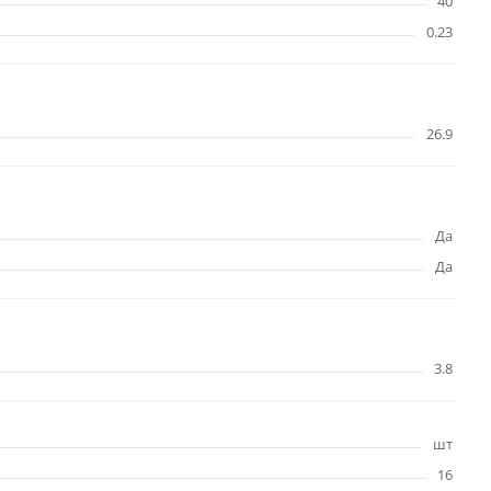
40
0.23
26.9
Да
Да
3.8
шт
16