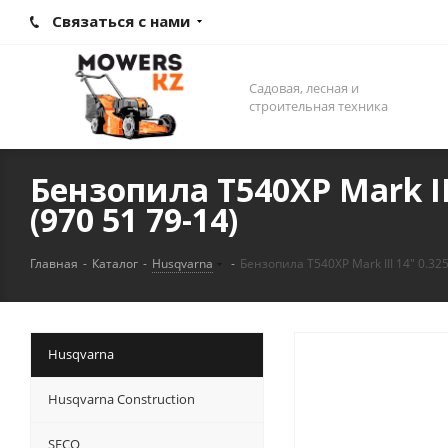
Связаться с нами
Садовая, лесная и
строительная техника
Бензопила T540XP Mark III
(970 51 79-14)
Главная
-
Каталог
-
Husqvarna
-
Бензопила T540XP Mark III 14" 0.325
Husqvarna
Husqvarna Construction
SECO