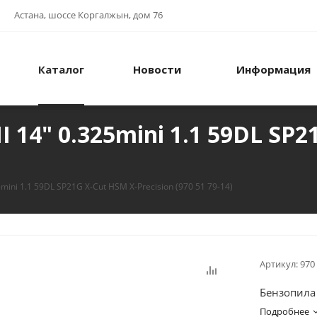
Астана, шоссе Коргалжын, дом 76
Каталог
Новости
Информация
 14" 0.325mini 1.1 59DL SP2
mini 1.1 59DL SP21G X-Cut HSM X-Precision (970 51 79-14)
Артикул:
970
Бензопила 
Подробнее