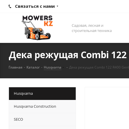
Связаться с нами
Садовая, лесная и
строительная техника
Дека режущая Combi 122 
Главная
-
Каталог
-
Husqvarna
-
Дека режущая Combi 122 R400 GenI
Husqvarna
Husqvarna Construction
SECO