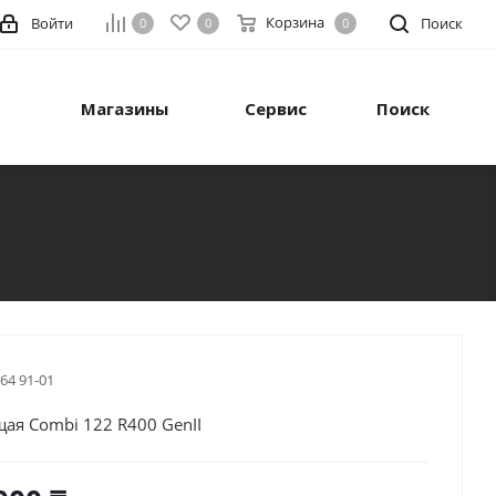
Корзина
Войти
Поиск
0
0
0
Магазины
Сервис
Поиск
 64 91-01
ая Combi 122 R400 GenII